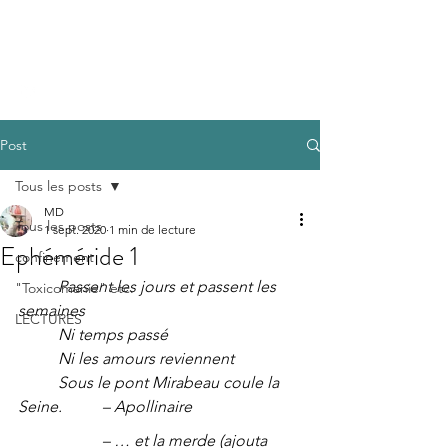
MARC DUBOIS
Post
Tous les posts
MD
Tous les posts
1 sept. 2020
1 min de lecture
Ephéméride 1
confinement
Passent les jours et passent les 
"Toxicomanie" etc.
semaines 	
LECTURES
Ni temps passé 	
Ni les amours reviennent 	
Sous le pont Mirabeau coule la 
Seine.	 – Apollinaire 
 – … et la merde (ajouta 